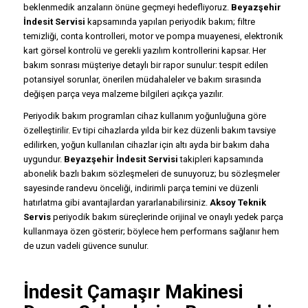
beklenmedik arızaların önüne geçmeyi hedefliyoruz.
Beyazşehir
İndesit Servisi
kapsamında yapılan periyodik bakım; filtre
temizliği, conta kontrolleri, motor ve pompa muayenesi, elektronik
kart görsel kontrolü ve gerekli yazılım kontrollerini kapsar. Her
bakım sonrası müşteriye detaylı bir rapor sunulur: tespit edilen
potansiyel sorunlar, önerilen müdahaleler ve bakım sırasında
değişen parça veya malzeme bilgileri açıkça yazılır.
Periyodik bakım programları cihaz kullanım yoğunluğuna göre
özelleştirilir. Ev tipi cihazlarda yılda bir kez düzenli bakım tavsiye
edilirken, yoğun kullanılan cihazlar için altı ayda bir bakım daha
uygundur.
Beyazşehir İndesit Servisi
takipleri kapsamında
abonelik bazlı bakım sözleşmeleri de sunuyoruz; bu sözleşmeler
sayesinde randevu önceliği, indirimli parça temini ve düzenli
hatırlatma gibi avantajlardan yararlanabilirsiniz.
Aksoy Teknik
Servis
periyodik bakım süreçlerinde orijinal ve onaylı yedek parça
kullanmaya özen gösterir; böylece hem performans sağlanır hem
de uzun vadeli güvence sunulur.
İndesit Çamaşır Makinesi