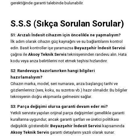
gerektiğinde garanti talebinde bulunabilir.
S.S.S (Sıkça Sorulan Sorular)
S1: Arızalı İndesit cihazım için öncelikle ne yapmalıyım?
İlk adım olarak cihazın güç kaynağını ve su bağlantılarını kontrol
edin. Basit kontroller işe yaramazsa
Beyazşehir İndesit Servisi
çağrısı ile
Aksoy Teknik Servis
teknisyeninden randevu alın. Hata
kodu veya arıza belirtilerini not etmek teşhisi hızlandırır.
S2: Randevuya hazırlanırken hangi bilgileri
hazırlamalıyım?
Cihazın marka, model, seri numarası, arıza başlangıç tarihi ve
gözlemleriniz (ses, koku, su sızıntısı vb.) hazır olmalıdır. Bu bilgiler
teknisyenin doğru ekipmanla gelmesini sağlar.
S3: Parça değişimi olursa garanti devam eder mi?
Yetkili serviste yapılan orijinal parça değişimleri genellikle garanti
kurallarına uygundur; ancak garanti şartları ve üretici politikası
değişiklik gösterebilir.
Beyazşehir İndesit Servisi
kapsamında
Aksoy Teknik Servis
garanti detaylarını yazılı olarak sunar.