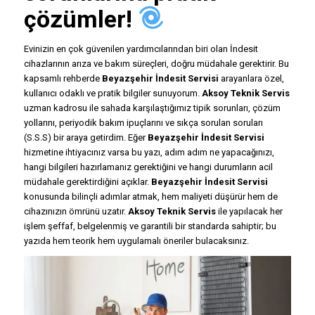
çözümler!
Evinizin en çok güvenilen yardımcılarından biri olan İndesit
cihazlarının arıza ve bakım süreçleri, doğru müdahale gerektirir. Bu
kapsamlı rehberde
Beyazşehir İndesit Servisi
arayanlara özel,
kullanıcı odaklı ve pratik bilgiler sunuyorum.
Aksoy Teknik Servis
uzman kadrosu ile sahada karşılaştığımız tipik sorunları, çözüm
yollarını, periyodik bakım ipuçlarını ve sıkça sorulan soruları
(S.S.S) bir araya getirdim. Eğer
Beyazşehir İndesit Servisi
hizmetine ihtiyacınız varsa bu yazı, adım adım ne yapacağınızı,
hangi bilgileri hazırlamanız gerektiğini ve hangi durumların acil
müdahale gerektirdiğini açıklar.
Beyazşehir İndesit Servisi
konusunda bilinçli adımlar atmak, hem maliyeti düşürür hem de
cihazınızın ömrünü uzatır.
Aksoy Teknik Servis
ile yapılacak her
işlem şeffaf, belgelenmiş ve garantili bir standarda sahiptir; bu
yazıda hem teorik hem uygulamalı öneriler bulacaksınız.