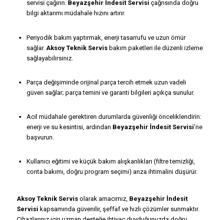
servisi çağırın.
Beyazşehir İndesit Servisi
çağrısında doğru
bilgi aktarımı müdahale hızını artırır.
Periyodik bakım yaptırmak, enerji tasarrufu ve uzun ömür
sağlar.
Aksoy Teknik Servis
bakım paketleri ile düzenli izleme
sağlayabilirsiniz.
Parça değişiminde orijinal parça tercih etmek uzun vadeli
güven sağlar; parça temini ve garanti bilgileri açıkça sunulur.
Acil müdahale gerektiren durumlarda güvenliği önceliklendirin:
enerji ve su kesintisi, ardından
Beyazşehir İndesit Servisi
’ne
başvurun.
Kullanıcı eğitimi ve küçük bakım alışkanlıkları (filtre temizliği,
conta bakımı, doğru program seçimi) arıza ihtimalini düşürür.
Aksoy Teknik Servis
olarak amacımız,
Beyazşehir İndesit
Servisi
kapsamında güvenilir, şeffaf ve hızlı çözümler sunmaktır.
Cihazlarınız için uzman desteğe ihtiyaç duyduğunuzda doğru