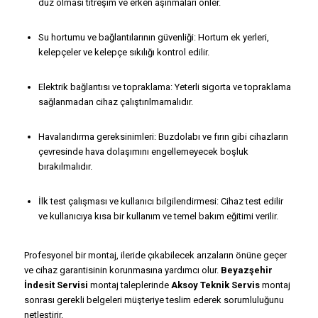
düz olması titreşim ve erken aşınmaları önler.
Su hortumu ve bağlantılarının güvenliği: Hortum ek yerleri,
kelepçeler ve kelepçe sıkılığı kontrol edilir.
Elektrik bağlantısı ve topraklama: Yeterli sigorta ve topraklama
sağlanmadan cihaz çalıştırılmamalıdır.
Havalandırma gereksinimleri: Buzdolabı ve fırın gibi cihazların
çevresinde hava dolaşımını engellemeyecek boşluk
bırakılmalıdır.
İlk test çalışması ve kullanıcı bilgilendirmesi: Cihaz test edilir
ve kullanıcıya kısa bir kullanım ve temel bakım eğitimi verilir.
Profesyonel bir montaj, ileride çıkabilecek arızaların önüne geçer
ve cihaz garantisinin korunmasına yardımcı olur.
Beyazşehir
İndesit Servisi
montaj taleplerinde
Aksoy Teknik Servis
montaj
sonrası gerekli belgeleri müşteriye teslim ederek sorumluluğunu
netleştirir.