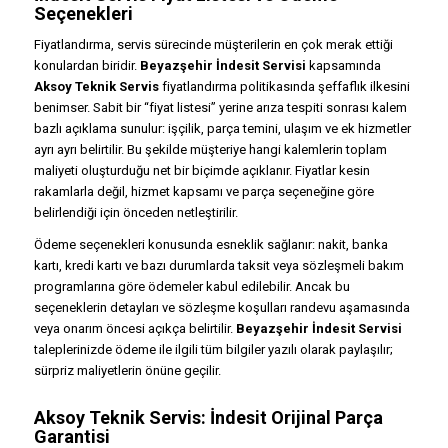
Seçenekleri
Fiyatlandırma, servis sürecinde müşterilerin en çok merak ettiği
konulardan biridir.
Beyazşehir İndesit Servisi
kapsamında
Aksoy Teknik Servis
fiyatlandırma politikasında şeffaflık ilkesini
benimser. Sabit bir “fiyat listesi” yerine arıza tespiti sonrası kalem
bazlı açıklama sunulur: işçilik, parça temini, ulaşım ve ek hizmetler
ayrı ayrı belirtilir. Bu şekilde müşteriye hangi kalemlerin toplam
maliyeti oluşturduğu net bir biçimde açıklanır. Fiyatlar kesin
rakamlarla değil, hizmet kapsamı ve parça seçeneğine göre
belirlendiği için önceden netleştirilir.
Ödeme seçenekleri konusunda esneklik sağlanır: nakit, banka
kartı, kredi kartı ve bazı durumlarda taksit veya sözleşmeli bakım
programlarına göre ödemeler kabul edilebilir. Ancak bu
seçeneklerin detayları ve sözleşme koşulları randevu aşamasında
veya onarım öncesi açıkça belirtilir.
Beyazşehir İndesit Servisi
taleplerinizde ödeme ile ilgili tüm bilgiler yazılı olarak paylaşılır;
sürpriz maliyetlerin önüne geçilir.
Aksoy Teknik Servis: İndesit Orijinal Parça
Garantisi