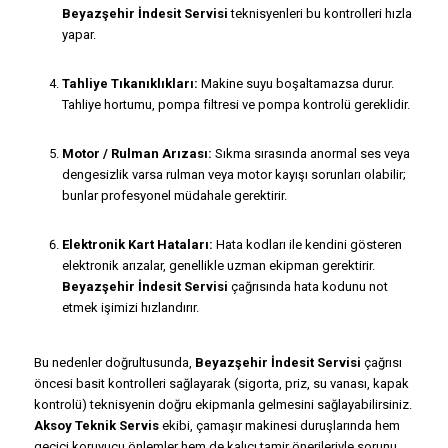
Beyazşehir İndesit Servisi
teknisyenleri bu kontrolleri hızla
yapar.
Tahliye Tıkanıklıkları:
Makine suyu boşaltamazsa durur.
Tahliye hortumu, pompa filtresi ve pompa kontrolü gereklidir.
Motor / Rulman Arızası:
Sıkma sırasında anormal ses veya
dengesizlik varsa rulman veya motor kayışı sorunları olabilir;
bunlar profesyonel müdahale gerektirir.
Elektronik Kart Hataları:
Hata kodları ile kendini gösteren
elektronik arızalar, genellikle uzman ekipman gerektirir.
Beyazşehir İndesit Servisi
çağrısında hata kodunu not
etmek işimizi hızlandırır.
Bu nedenler doğrultusunda,
Beyazşehir İndesit Servisi
çağrısı
öncesi basit kontrolleri sağlayarak (sigorta, priz, su vanası, kapak
kontrolü) teknisyenin doğru ekipmanla gelmesini sağlayabilirsiniz.
Aksoy Teknik Servis
ekibi, çamaşır makinesi duruşlarında hem
geçici koruyucu önlemler hem de kalıcı tamir önerileriyle sorunu