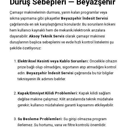
Duruş Sebepleri — Beyazşehir
Çamaşır makinelerinin durması, yarım kalan programlar veya
sıkma yapmama gibi şikayetler
Beyazşehir İndesit Servisi
çağrılarında en sık karşılaştığımız konulardır. Bu sorunların kökeni
hem kullanıcı kaynaklı hem de mekanik/elektronik arızalara
dayanabilir.
Aksoy Teknik Servis
olarak çamaşır makinesi
duruşlarının başlıca sebeplerini ve evde hızlı kontrol listelerini şu
şekilde özetliyoruz:
Elektriksel Kesinti veya Kablo Sorunları:
Öncelikle cihazın
prize bağlı olup olmadığını, sigortanın atıp atmadığını kontrol
edin.
Beyazşehir İndesit Servisi
çağrısında bu tür bilgiler
teknisyenin ilk adımını belirler.
Kapak/Emniyet Kilidi Problemleri:
Kapak kilidi sağlam
değilse makine çalışmaz. Kilit arızalarında teknik müdahale
gerekir; kullanıcı müdahalesi garanti kapsamını etkileyebilir.
Su Besleme Problemleri:
Su girişi olmazsa program
ilerlemez. Su hortumu, vana ve filtre kontrolü önemlidir.