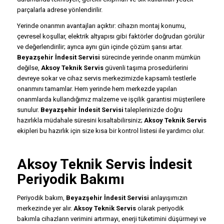
parçalarla adrese yönlendirilir.
Yerinde onarımın avantajları açıktır: cihazın montaj konumu,
çevresel koşullar, elektrik altyapısı gibi faktörler doğrudan görülür
ve değerlendirilir; ayrıca aynı gün içinde çözüm şansı artar.
Beyazşehir İndesit Servisi
sürecinde yerinde onarım mümkün
değilse,
Aksoy Teknik Servis
güvenli taşıma prosedürlerini
devreye sokar ve cihaz servis merkezimizde kapsamlı testlerle
onarımını tamamlar. Hem yerinde hem merkezde yapılan
onarımlarda kullandığımız malzeme ve işçilik garantisi müşterilere
sunulur.
Beyazşehir İndesit Servisi
taleplerinizde doğru
hazırlıkla müdahale süresini kısaltabilirsiniz;
Aksoy Teknik Servis
ekipleri bu hazırlık için size kısa bir kontrol listesi ile yardımcı olur.
Aksoy Teknik Servis İndesit
Periyodik Bakımı
Periyodik bakım,
Beyazşehir İndesit Servisi
anlayışımızın
merkezinde yer alır.
Aksoy Teknik Servis
olarak periyodik
bakımla cihazların verimini artırmayı, enerji tüketimini düşürmeyi ve