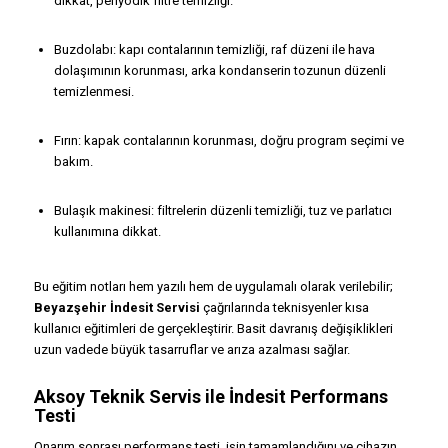
dikkat, periyodik filtre temizliği.
Buzdolabı: kapı contalarının temizliği, raf düzeni ile hava
dolaşımının korunması, arka kondanserin tozunun düzenli
temizlenmesi.
Fırın: kapak contalarının korunması, doğru program seçimi ve
bakım.
Bulaşık makinesi: filtrelerin düzenli temizliği, tuz ve parlatıcı
kullanımına dikkat.
Bu eğitim notları hem yazılı hem de uygulamalı olarak verilebilir;
Beyazşehir İndesit Servisi
çağrılarında teknisyenler kısa
kullanıcı eğitimleri de gerçekleştirir. Basit davranış değişiklikleri
uzun vadede büyük tasarruflar ve arıza azalması sağlar.
Aksoy Teknik Servis ile İndesit Performans
Testi
Onarım sonrası performans testi, işin tamamlandığını ve cihazın