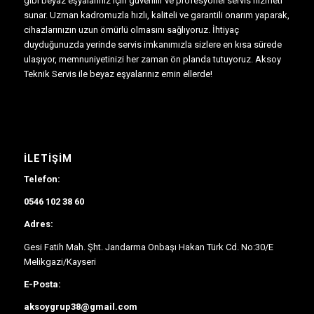
gibi beyaz eşyalarınız için güvenilir ve profesyonel servis hizmeti
sunar. Uzman kadromuzla hızlı, kaliteli ve garantili onarım yaparak,
cihazlarınızın uzun ömürlü olmasını sağlıyoruz. İhtiyaç
duyduğunuzda yerinde servis imkanımızla sizlere en kısa sürede
ulaşıyor, memnuniyetinizi her zaman ön planda tutuyoruz. Aksoy
Teknik Servis ile beyaz eşyalarınız emin ellerde!
İLETIŞIM
Telefon:
0546 102 38 60
Adres:
Gesi Fatih Mah. Şht. Jandarma Onbaşı Hakan Türk Cd. No:30/E
Melikgazi/Kayseri
E-Posta:
aksoygrup38@gmail.com