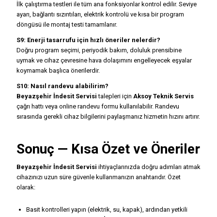
İlk çalıştırma testleri ile tüm ana fonksiyonlar kontrol edilir. Seviye
ayarı, bağlantı sızıntıları, elektrik kontrolü ve kısa bir program
döngüsü ile montaj testi tamamlanır.
S9: Enerji tasarrufu için hızlı öneriler nelerdir?
Doğru program seçimi, periyodik bakım, doluluk prensibine
uymak ve cihaz çevresine hava dolaşımını engelleyecek eşyalar
koymamak başlıca önerilerdir.
S10: Nasıl randevu alabilirim?
Beyazşehir İndesit Servisi
talepleri için
Aksoy Teknik Servis
çağrı hattı veya online randevu formu kullanılabilir. Randevu
sırasında gerekli cihaz bilgilerini paylaşmanız hizmetin hızını artırır.
Sonuç — Kısa Özet ve Öneriler
Beyazşehir İndesit Servisi
ihtiyaçlarınızda doğru adımları atmak
cihazınızı uzun süre güvenle kullanmanızın anahtarıdır. Özet
olarak:
Basit kontrolleri yapın (elektrik, su, kapak), ardından yetkili