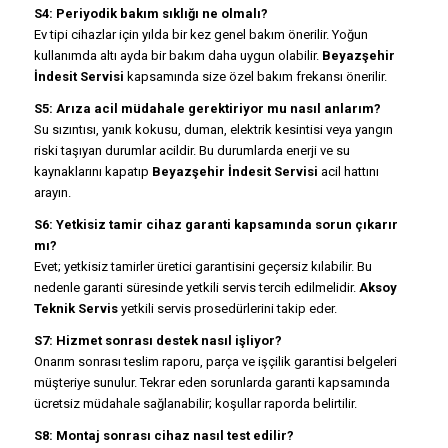
S4: Periyodik bakım sıklığı ne olmalı?
Ev tipi cihazlar için yılda bir kez genel bakım önerilir. Yoğun
kullanımda altı ayda bir bakım daha uygun olabilir.
Beyazşehir
İndesit Servisi
kapsamında size özel bakım frekansı önerilir.
S5: Arıza acil müdahale gerektiriyor mu nasıl anlarım?
Su sızıntısı, yanık kokusu, duman, elektrik kesintisi veya yangın
riski taşıyan durumlar acildir. Bu durumlarda enerji ve su
kaynaklarını kapatıp
Beyazşehir İndesit Servisi
acil hattını
arayın.
S6: Yetkisiz tamir cihaz garanti kapsamında sorun çıkarır
mı?
Evet; yetkisiz tamirler üretici garantisini geçersiz kılabilir. Bu
nedenle garanti süresinde yetkili servis tercih edilmelidir.
Aksoy
Teknik Servis
yetkili servis prosedürlerini takip eder.
S7: Hizmet sonrası destek nasıl işliyor?
Onarım sonrası teslim raporu, parça ve işçilik garantisi belgeleri
müşteriye sunulur. Tekrar eden sorunlarda garanti kapsamında
ücretsiz müdahale sağlanabilir; koşullar raporda belirtilir.
S8: Montaj sonrası cihaz nasıl test edilir?