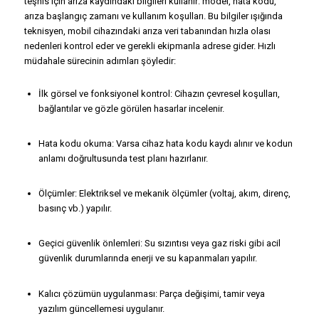
teşhis için arıza kaydındaki bilgileri kullanır: model, hata kodu,
arıza başlangıç zamanı ve kullanım koşulları. Bu bilgiler ışığında
teknisyen, mobil cihazındaki arıza veri tabanından hızla olası
nedenleri kontrol eder ve gerekli ekipmanla adrese gider. Hızlı
müdahale sürecinin adımları şöyledir:
İlk görsel ve fonksiyonel kontrol: Cihazın çevresel koşulları,
bağlantılar ve gözle görülen hasarlar incelenir.
Hata kodu okuma: Varsa cihaz hata kodu kaydı alınır ve kodun
anlamı doğrultusunda test planı hazırlanır.
Ölçümler: Elektriksel ve mekanik ölçümler (voltaj, akım, direnç,
basınç vb.) yapılır.
Geçici güvenlik önlemleri: Su sızıntısı veya gaz riski gibi acil
güvenlik durumlarında enerji ve su kapanmaları yapılır.
Kalıcı çözümün uygulanması: Parça değişimi, tamir veya
yazılım güncellemesi uygulanır.