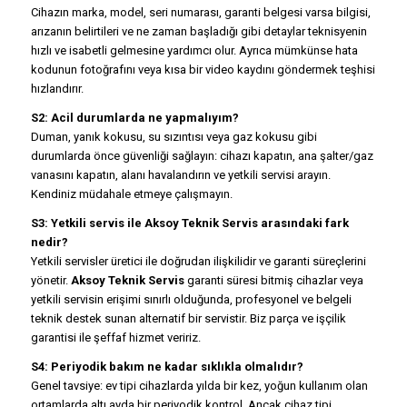
Cihazın marka, model, seri numarası, garanti belgesi varsa bilgisi,
arızanın belirtileri ve ne zaman başladığı gibi detaylar teknisyenin
hızlı ve isabetli gelmesine yardımcı olur. Ayrıca mümkünse hata
kodunun fotoğrafını veya kısa bir video kaydını göndermek teşhisi
hızlandırır.
S2: Acil durumlarda ne yapmalıyım?
Duman, yanık kokusu, su sızıntısı veya gaz kokusu gibi
durumlarda önce güvenliği sağlayın: cihazı kapatın, ana şalter/gaz
vanasını kapatın, alanı havalandırın ve yetkili servisi arayın.
Kendiniz müdahale etmeye çalışmayın.
S3: Yetkili servis ile Aksoy Teknik Servis arasındaki fark
nedir?
Yetkili servisler üretici ile doğrudan ilişkilidir ve garanti süreçlerini
yönetir.
Aksoy Teknik Servis
garanti süresi bitmiş cihazlar veya
yetkili servisin erişimi sınırlı olduğunda, profesyonel ve belgeli
teknik destek sunan alternatif bir servistir. Biz parça ve işçilik
garantisi ile şeffaf hizmet veririz.
S4: Periyodik bakım ne kadar sıklıkla olmalıdır?
Genel tavsiye: ev tipi cihazlarda yılda bir kez, yoğun kullanım olan
ortamlarda altı ayda bir periyodik kontrol. Ancak cihaz tipi,