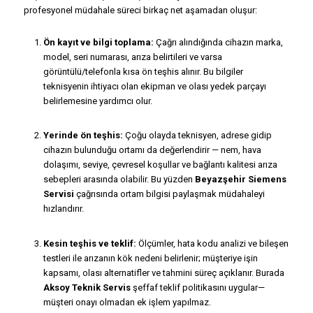
profesyonel müdahale süreci birkaç net aşamadan oluşur:
Ön kayıt ve bilgi toplama:
Çağrı alındığında cihazın marka,
model, seri numarası, arıza belirtileri ve varsa
görüntülü/telefonla kısa ön teşhis alınır. Bu bilgiler
teknisyenin ihtiyacı olan ekipman ve olası yedek parçayı
belirlemesine yardımcı olur.
Yerinde ön teşhis:
Çoğu olayda teknisyen, adrese gidip
cihazın bulunduğu ortamı da değerlendirir — nem, hava
dolaşımı, seviye, çevresel koşullar ve bağlantı kalitesi arıza
sebepleri arasında olabilir. Bu yüzden
Beyazşehir Siemens
Servisi
çağrısında ortam bilgisi paylaşmak müdahaleyi
hızlandırır.
Kesin teşhis ve teklif:
Ölçümler, hata kodu analizi ve bileşen
testleri ile arızanın kök nedeni belirlenir; müşteriye işin
kapsamı, olası alternatifler ve tahmini süreç açıklanır. Burada
Aksoy Teknik Servis
şeffaf teklif politikasını uygular—
müşteri onayı olmadan ek işlem yapılmaz.