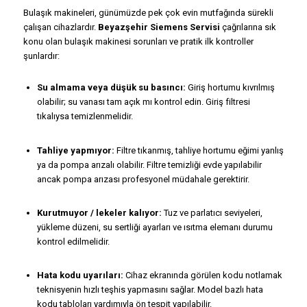
Bulaşık makineleri, günümüzde pek çok evin mutfağında sürekli
çalışan cihazlardır.
Beyazşehir Siemens Servisi
çağrılarına sık
konu olan bulaşık makinesi sorunları ve pratik ilk kontroller
şunlardır:
Su almama veya düşük su basıncı:
Giriş hortumu kıvrılmış
olabilir; su vanası tam açık mı kontrol edin. Giriş filtresi
tıkalıysa temizlenmelidir.
Tahliye yapmıyor:
Filtre tıkanmış, tahliye hortumu eğimi yanlış
ya da pompa arızalı olabilir. Filtre temizliği evde yapılabilir
ancak pompa arızası profesyonel müdahale gerektirir.
Kurutmuyor / lekeler kalıyor:
Tuz ve parlatıcı seviyeleri,
yükleme düzeni, su sertliği ayarları ve ısıtma elemanı durumu
kontrol edilmelidir.
Hata kodu uyarıları:
Cihaz ekranında görülen kodu notlamak
teknisyenin hızlı teşhis yapmasını sağlar. Model bazlı hata
kodu tabloları yardımıyla ön tespit yapılabilir.