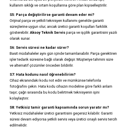
kullanım sıklığı ve ortam koşullarına göre plan kişiselleştirilir.
S5: Parça değiştirilirse garanti devam eder mi?
Orijinal parça ve yetkili teknisyen kullanımı genelde garanti
süreçlerine uygun olur; ancak üretici garanti koşulları farklılık
gösterebilir.
Aksoy Teknik Servis
parça ve işçilik garantisini yazılı
olarak sunar.
S6: Servis süresi ne kadar sürer?
Basit müdahaleler aynı gün içinde tamamlanabilir. Parça gerektiren
işler tedarik süresine bağlı olarak değişir. Müşteriye tahmini süre
ve alternatif çözümler önceden bildirilir.
S7: Hata kodunu nasıl öğrenebilirim?
Cihaz ekranındaki kodu not edin ve mümkünse telefonla
fotoğrafını çekin. Hata kodu cihazın modeline göre farklı anlam
taşır; çağrı sırasında bu kodu belirtmek teknisyenin işini
kolaylaştırır.
S8: Yetkisiz tamir garanti kapsamında sorun yaratır mı?
Yetkisiz müdahaleler üretici garantisini geçersiz kılabilir. Garanti
süresi devam ediyorsa yetkili servis veya üretici onaylı servis tercih
edilmelidir.