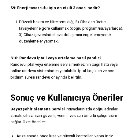
S9: Enerji tasarrufu için en etkili 3 öneri nedir?
Düzenli bakım ve filtre temizliği, 2) Cihazları üretici
tavsiyelerine göre kullanmak (doğru program/ısı/ayarlarda),
3) Cihaz çevresinde hava dolaşımını engellemeyecek
düzenlemeler yapmak.
S10: Randevu iptali veya erteleme nasıl yapılır?
Randevu iptal veya erteleme servis merkezinin çağrı hattı veya
online randevu sisteminden yapılabilir. İptal koşulları ve son
bildirim süresi randevu onayında belirtilir.
Sonuç ve Kullanıcıya Öneriler
Beyazşehir Siemens Servisi
ihtiyaçlarınızda doğru adımları
atmak; cihazınızın güvenli, verimli ve uzun ömürlü çalışmasını
sağlar. Özet öneriler:
Arıza anında önce kısa ve güvenli kontrolleri yapın (priz,