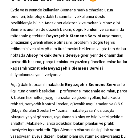
Evde ve iş yerinde kullanılan Siemens marka cihazlar; uzun
ömürleri, teknoloji odaklı tasarımları ve kullanıcı dostu
özellikleriyle bilinir. Ancak her elektronik ve mekanik cihaz gibi
Siemens ürünleri de düzenli bakım, doğru kurulum ve zamanında
müdahale gerektirir.
Beyazşehir Siemens Servisi
arıyorsanız,
cihazınızın güvenli ellerde olmasını, problemin doğru teşhis
edilmesini ve kalıcı çözüm üretilmesini beklersiniz. İşte tam da bu
noktada
Aksoy Teknik Servis
devreye girer: yerinde onarımdan
periyodik bakıma, parça temininden yazılım güncellemesine kadar
kapsamlı hizmetlerle
Beyazşehir Siemens Servisi
ihtiyaçlarınıza yanıt veriyoruz.
Aşağıdaki kapsamlı makalede
Beyazşehir Siemens Servisi
ile
ilgili tüm önemli başlıkları — profesyonel müdahale adımları, parça
& bakım hizmetleri, yaygın arızalar ve çözüm yolları, hata kodu
rehberi, periyodik kontrol listeleri, güvenlik uygulamaları ve S.S.S
(Sıkça Sorulan Sorular) — “uzman makale yazarı” üslubuyla
okuyucuya yol gösterici, uygulaması kolay ve bilgi verici şekilde
anlattım. Makale kullanıcı odaklıdır; bakım planları ve pratik
tavsiyeler içermektedir. Eğer Siemens cihazınızla ilgili bir sorun
yaşadıysanız veya düzenli bakım planı oluşturmak istiyorsanız bu