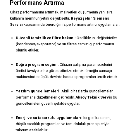
Performans Artırma
Cihaz performansını artırmak, maliyetleri düşürmenin yanı sıra
kullanım memnuniyetini de yükseltir.
Beyazşehir Siemens
Servisi
kapsamında önerdiğimiz performans artırıcı uygulamalar:
Düzenli temizlik ve filtre bakımı:
Özellikle ısı değiştiriciler
(kondenser/evaporatör) ve su filtresi temizliği performansı
olumlu etkiler.
Doğru program seçimi:
Cihazın çalışma parametrelerini
üretici tavsiyelerine göre optimize etmek; örneğin çamaşır
makinesinde düşük devirde hassas programları tercih etmek.
Yazılım güncellemeleri:
Akıllı cihazlarda güncellemeler
performans düzeltmeleri getirebilir.
Aksoy Teknik Servis
bu
güncellemeleri güvenli şekilde uygular.
Enerji ve su tasarrufu uygulamaları:
Isı geri kazanımı,
düşük sıcaklık programları ve tam doluluk prensipleriyle
tüketim azaltılabilir.