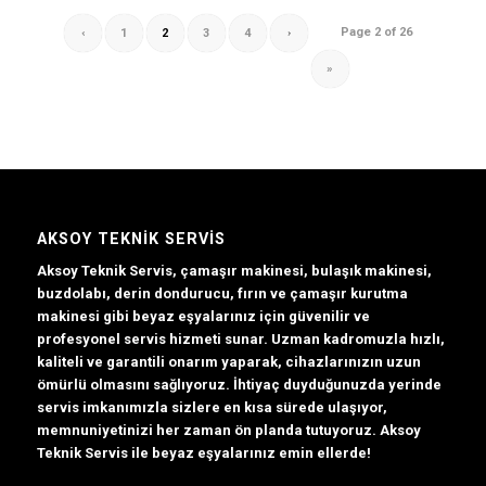
Page 2 of 26
‹
1
2
3
4
›
»
AKSOY TEKNIK SERVIS
Aksoy Teknik Servis, çamaşır makinesi, bulaşık makinesi,
buzdolabı, derin dondurucu, fırın ve çamaşır kurutma
makinesi gibi beyaz eşyalarınız için güvenilir ve
profesyonel servis hizmeti sunar. Uzman kadromuzla hızlı,
kaliteli ve garantili onarım yaparak, cihazlarınızın uzun
ömürlü olmasını sağlıyoruz. İhtiyaç duyduğunuzda yerinde
servis imkanımızla sizlere en kısa sürede ulaşıyor,
memnuniyetinizi her zaman ön planda tutuyoruz. Aksoy
Teknik Servis ile beyaz eşyalarınız emin ellerde!