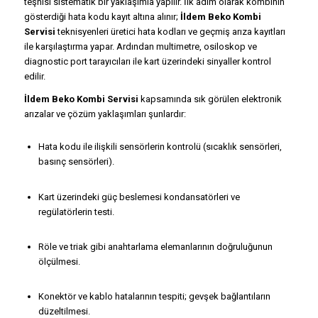
teşhisi sistematik bir yaklaşımla yapılır. İlk adım olarak kombinin
gösterdiği hata kodu kayıt altına alınır;
İldem Beko Kombi
Servisi
teknisyenleri üretici hata kodları ve geçmiş arıza kayıtları
ile karşılaştırma yapar. Ardından multimetre, osiloskop ve
diagnostic port tarayıcıları ile kart üzerindeki sinyaller kontrol
edilir.
İldem Beko Kombi Servisi
kapsamında sık görülen elektronik
arızalar ve çözüm yaklaşımları şunlardır:
Hata kodu ile ilişkili sensörlerin kontrolü (sıcaklık sensörleri,
basınç sensörleri).
Kart üzerindeki güç beslemesi kondansatörleri ve
regülatörlerin testi.
Röle ve triak gibi anahtarlama elemanlarının doğruluğunun
ölçülmesi.
Konektör ve kablo hatalarının tespiti; gevşek bağlantıların
düzeltilmesi.