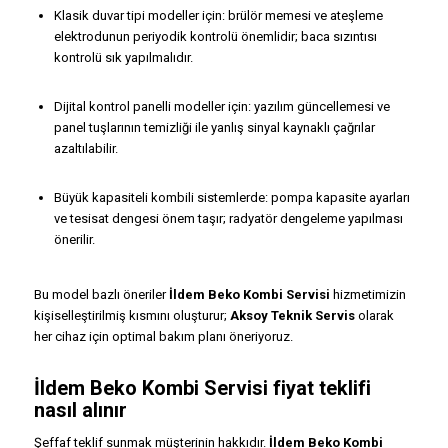
Klasik duvar tipi modeller için: brülör memesi ve ateşleme
elektrodunun periyodik kontrolü önemlidir; baca sızıntısı
kontrolü sık yapılmalıdır.
Dijital kontrol panelli modeller için: yazılım güncellemesi ve
panel tuşlarının temizliği ile yanlış sinyal kaynaklı çağrılar
azaltılabilir.
Büyük kapasiteli kombili sistemlerde: pompa kapasite ayarları
ve tesisat dengesi önem taşır; radyatör dengeleme yapılması
önerilir.
Bu model bazlı öneriler
İldem Beko Kombi Servisi
hizmetimizin
kişiselleştirilmiş kısmını oluşturur;
Aksoy Teknik Servis
olarak
her cihaz için optimal bakım planı öneriyoruz.
İldem Beko Kombi Servisi fiyat teklifi
nasıl alınır
Şeffaf teklif sunmak müşterinin hakkıdır.
İldem Beko Kombi