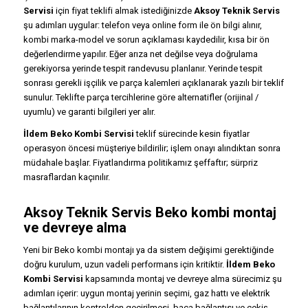
Servisi
için fiyat teklifi almak istediğinizde
Aksoy Teknik Servis
şu adımları uygular: telefon veya online form ile ön bilgi alınır,
kombi marka-model ve sorun açıklaması kaydedilir, kısa bir ön
değerlendirme yapılır. Eğer arıza net değilse veya doğrulama
gerekiyorsa yerinde tespit randevusu planlanır. Yerinde tespit
sonrası gerekli işçilik ve parça kalemleri açıklanarak yazılı bir teklif
sunulur. Teklifte parça tercihlerine göre alternatifler (orijinal /
uyumlu) ve garanti bilgileri yer alır.
İldem Beko Kombi Servisi
teklif sürecinde kesin fiyatlar
operasyon öncesi müşteriye bildirilir; işlem onayı alındıktan sonra
müdahale başlar. Fiyatlandırma politikamız şeffaftır; sürpriz
masraflardan kaçınılır.
Aksoy Teknik Servis Beko kombi montaj
ve devreye alma
Yeni bir Beko kombi montajı ya da sistem değişimi gerektiğinde
doğru kurulum, uzun vadeli performans için kritiktir.
İldem Beko
Kombi Servisi
kapsamında montaj ve devreye alma sürecimiz şu
adımları içerir: uygun montaj yerinin seçimi, gaz hattı ve elektrik
bağlantılarının kontrolden geçirilmesi, baca bağlantısı ve çekiş