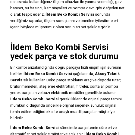
esnasında kullandığımız ölçüm cihazları ile yanma verimliliği, gaz
basıncı, su basıncı, kart sinyalleri ve pompa devri gibi değerleri net
olarak tespit ederiz.
İldem Beko Kombi Servisi
sonunda
verdiğimiz raporlar, ölçüm sonuçlarını ve önerilen iyileştirmeleri
içerir; böylece müşterimiz olası sorunları net şekilde görür.
İldem Beko Kombi Servisi
yedek parça ve stok durumu
Bir kombi arızalandığında doğru parçaya hızlı erişim işin süresini
belirler.
İldem Beko Kombi Servisi
çağrılarında,
Aksoy Teknik
Servis
sık kullanılan Beko parça stoklarını araç ve depoda tutar;
brülör memeleri, ateşleme elektrotları, filtreler, contalar, pompa
yedek parçaları ve bazı elektronik modüller genellikle bulunur.
İldem Beko Kombi Servisi
gerekliliklerinde orijinal parça temini
mümkün olduğunda öncelikle orijinal seçenek sunulur; orijinal
temin edilemediğinde kalite onaylı muadil parçalar müşteriye
bildirilir.
İldem Beko Kombi Servisi
sürecinde parça temin süreleri ve
alternatifler net şekilde müşteriye açıklanır.
İldem Beko Kombi