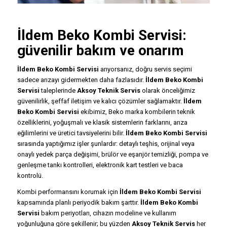
İldem
Beko Kombi Servisi
:
güvenilir bakım ve onarım
İldem Beko Kombi Servisi
arıyorsanız, doğru servis seçimi
sadece arızayı gidermekten daha fazlasıdır.
İldem Beko Kombi
Servisi
taleplerinde
Aksoy Teknik Servis
olarak önceliğimiz
güvenilirlik, şeffaf iletişim ve kalıcı çözümler sağlamaktır.
İldem
Beko Kombi Servisi
ekibimiz, Beko marka kombilerin teknik
özelliklerini, yoğuşmalı ve klasik sistemlerin farklarını, arıza
eğilimlerini ve üretici tavsiyelerini bilir.
İldem Beko Kombi Servisi
sırasında yaptığımız işler şunlardır: detaylı teşhis, orijinal veya
onaylı yedek parça değişimi, brülör ve eşanjör temizliği, pompa ve
genleşme tankı kontrolleri, elektronik kart testleri ve baca
kontrolü.
Kombi performansını korumak için
İldem Beko Kombi Servisi
kapsamında planlı periyodik bakım şarttır.
İldem Beko Kombi
Servisi
bakım periyotları, cihazın modeline ve kullanım
yoğunluğuna göre şekillenir; bu yüzden
Aksoy Teknik Servis
her