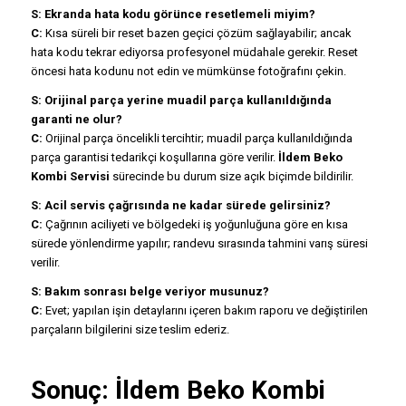
S: Ekranda hata kodu görünce resetlemeli miyim?
C:
Kısa süreli bir reset bazen geçici çözüm sağlayabilir; ancak
hata kodu tekrar ediyorsa profesyonel müdahale gerekir. Reset
öncesi hata kodunu not edin ve mümkünse fotoğrafını çekin.
S: Orijinal parça yerine muadil parça kullanıldığında
garanti ne olur?
C:
Orijinal parça öncelikli tercihtir; muadil parça kullanıldığında
parça garantisi tedarikçi koşullarına göre verilir.
İldem Beko
Kombi Servisi
sürecinde bu durum size açık biçimde bildirilir.
S: Acil servis çağrısında ne kadar sürede gelirsiniz?
C:
Çağrının aciliyeti ve bölgedeki iş yoğunluğuna göre en kısa
sürede yönlendirme yapılır; randevu sırasında tahmini varış süresi
verilir.
S: Bakım sonrası belge veriyor musunuz?
C:
Evet; yapılan işin detaylarını içeren bakım raporu ve değiştirilen
parçaların bilgilerini size teslim ederiz.
Sonuç:
İldem Beko Kombi