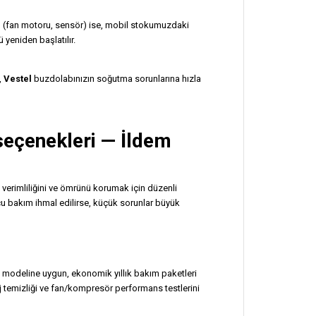
sı (fan motoru, sensör) ise, mobil stokumuzdaki
yeniden başlatılır.
,
Vestel
buzdolabınızın soğutma sorunlarına hızla
seçenekleri — İldem
 verimliliğini ve ömrünü korumak için düzenli
cu bakım ihmal edilirse, küçük sorunlar büyük
 modeline uygun, ekonomik yıllık bakım paketleri
aj temizliği ve fan/kompresör performans testlerini