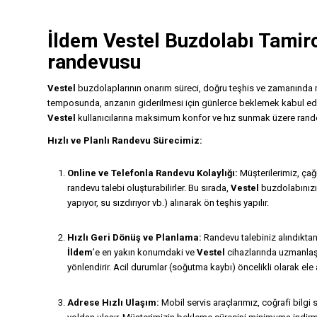
İldem
Vestel Buzdolabı Tamirc
randevusu
Vestel
buzdolaplarının onarım süreci, doğru teşhis ve zamanında 
temposunda, arızanın giderilmesi için günlerce beklemek kabul e
Vestel
kullanıcılarına maksimum konfor ve hız sunmak üzere randevu
Hızlı ve Planlı Randevu Sürecimiz:
Online ve Telefonla Randevu Kolaylığı:
Müşterilerimiz, çağ
randevu talebi oluşturabilirler. Bu sırada,
Vestel
buzdolabınızın
yapıyor, su sızdırıyor vb.) alınarak ön teşhis yapılır.
Hızlı Geri Dönüş ve Planlama:
Randevu talebiniz alındıkta
İldem
’e en yakın konumdaki ve
Vestel
cihazlarında uzmanlaş
yönlendirir. Acil durumlar (soğutma kaybı) öncelikli olarak ele a
Adrese Hızlı Ulaşım:
Mobil servis araçlarımız, coğrafi bilgi s