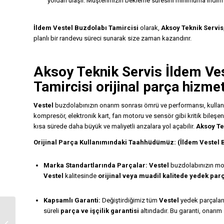
yoldan ulaşır. Müşterimizin bekleme süresini minimuma indirm
İldem Vestel Buzdolabı Tamircisi
olarak,
Aksoy Teknik Servis
planlı bir randevu süreci sunarak size zaman kazandırır.
Aksoy Teknik Servis İldem Ve
Tamircisi orijinal parça hizmet
Vestel
buzdolabınızın onarım sonrası ömrü ve performansı, kullanıla
kompresör, elektronik kart, fan motoru ve sensör gibi kritik bileşe
kısa sürede daha büyük ve maliyetli arızalara yol açabilir.
Aksoy Te
Orijinal Parça Kullanımındaki Taahhüdümüz: (İldem Vestel 
Marka Standartlarında Parçalar:
Vestel
buzdolabınızın mod
Vestel
kalitesinde
orijinal veya muadil kalitede yedek par
Kapsamlı Garanti:
Değiştirdiğimiz tüm
Vestel
yedek parçaları 
süreli
parça ve işçilik garantisi
altındadır. Bu garanti, onarım 
İldem Regal Buzdolabı