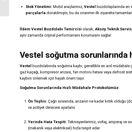
Tamircisi
Stok Yönetimi:
Mobil araçlarımız,
Vestel
buzdolaplarında en s
parçalarla
donatılmıştır, bu da onarımın ilk ziyarette tamamlanm
İldem Vestel Buzdolabı Tamircisi
olarak,
Aksoy Teknik Servis
aynı zamanda orijinal performansını korumasını sağlar.
Vestel soğutma sorunlarında 
Vestel
buzdolabında soğutma kaybı, genellikle en acil müdahale g
gaz kaçağı, kompresör arızası, fan motoru hatası veya defrost sistem
kaybını önlemek için hayati önem taşır.
Soğutma Sorunlarında Hızlı Müdahale Protokolümüz:
Ön Teşhis:
Çağrı sırasında, arızanın ne kadar kritik olduğu (
ve aciliyet derecesi ayarlanır.
Yerinde Hata Tespiti:
Teknisyenlerimiz, voltaj, amperaj ve sı
(mekanik veya elektriksel) hızla tespit eder.