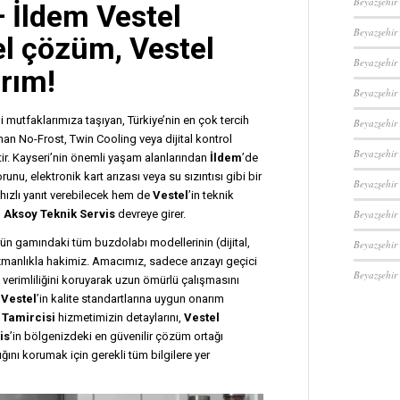
Beyazşehir
—
İldem Vestel
Beyazşehir
el çözüm, Vestel
Beyazşehir
rım!
Beyazşehir
ni mutfaklarımıza taşıyan, Türkiye’nin en çok tercih
Beyazşehir
unan No-Frost, Twin Cooling veya dijital kontrol
Beyazşehir
tir. Kayseri’nin önemli yaşam alanlarından
İldem
’de
u, elektronik kart arızası veya su sızıntısı gibi bir
Beyazşehir 
 hızlı yanıt verebilecek hem de
Vestel
’in teknik
Beyazşehir
,
Aksoy Teknik Servis
devreye girer.
rün gamındaki tüm buzdolabı modellerinin (dijital,
Beyazşehir
zmanlıkla hakimiz. Amacımız, sadece arızayı geçici
Beyazşehir
 verimliliğini koruyarak uzun ömürlü çalışmasını
e
Vestel
’in kalite standartlarına uygun onarım
 Tamircisi
hizmetimizin detaylarını,
Vestel
is
’in bölgenizdeki en güvenilir çözüm ortağı
ğını korumak için gerekli tüm bilgilere yer