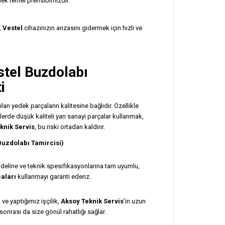
ek temel prensibimizdir.
,
Vestel
cihazınızın arızasını gidermek için hızlı ve
stel Buzdolabı
i
n yedek parçaların kalitesine bağlıdır. Özellikle
nlerde düşük kaliteli yan sanayi parçalar kullanmak,
knik Servis
, bu riski ortadan kaldırır.
Buzdolabı Tamircisi)
eline ve teknik spesifikasyonlarına tam uyumlu,
çaları
kullanmayı garanti ederiz.
ve yaptığımız işçilik,
Aksoy Teknik Servis
’in uzun
sonrası da size gönül rahatlığı sağlar.