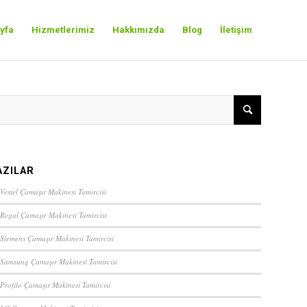
yfa
Hizmetlerimiz
Hakkımızda
Blog
İletişim
AZILAR
Vestel Çamaşır Makinesi Tamircisi
 Regal Çamaşır Makinesi Tamircisi
 Siemens Çamaşır Makinesi Tamircisi
 Samsung Çamaşır Makinesi Tamircisi
 Profilo Çamaşır Makinesi Tamircisi