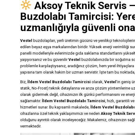
Aksoy Teknik Servis
Buzdolabı Tamircisi
: Yer
uzmanlığıyla güvenli ona
Vestel
buzdolapları, yerli üretimin gücünü ve yenilikçi teknolojileri
edilen beyaz eşya markalarından biridir. Yüksek enerji verimliliği s
panelli modelleriyle evlerimizde gıda saklama standartlarını yüksel
yaşıyorsanız ve bu güvenilir
Vestel
buzdolabınızda bir soğutma sorun
problemle karşılaştıysanız, aradığınız çözüm, hem yerel ihtiyaçlara
yapısına tam olarak hakim bir uzman servistir. İşte tam bu noktada
Biz,
İldem Vestel Buzdolabı Tamircisi
olarak,
Vestel
’in geniş ü
statik, No-Frost) teknik detaylarına ve arıza çözüm yöntemlerine u
olarak gidermek değil, cihazınızın ilk günkü performansını ve enerji
sağlamaktır.
İldem Vestel Buzdolabı Tamircisi
, hızlı, garantili v
hizmetleri sunar. Bu kapsamlı makalede,
İldem Vestel Buzdolabı
cihazlarına özel teknik yaklaşımımızı ve neden
Aksoy Teknik Serv
olduğunu ayrıntılı olarak inceleyeceğiz. Makalemiz, cihazınızın sağlı
vermektedir.