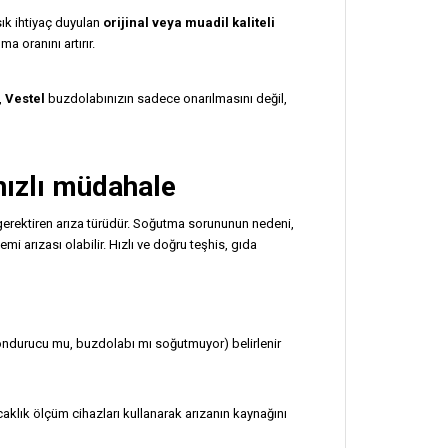
ık ihtiyaç duyulan
orijinal veya muadil kaliteli
a oranını artırır.
,
Vestel
buzdolabınızın sadece onarılmasını değil,
hızlı müdahale
erektiren arıza türüdür. Soğutma sorununun nedeni,
i arızası olabilir. Hızlı ve doğru teşhis, gıda
dondurucu mu, buzdolabı mı soğutmuyor) belirlenir
caklık ölçüm cihazları kullanarak arızanın kaynağını