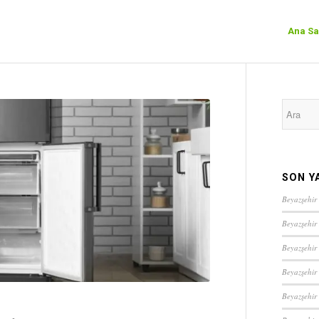
Ana Sa
SON Y
Beyazşehir 
Beyazşehir
Beyazşehir
Beyazşehir
Beyazşehir