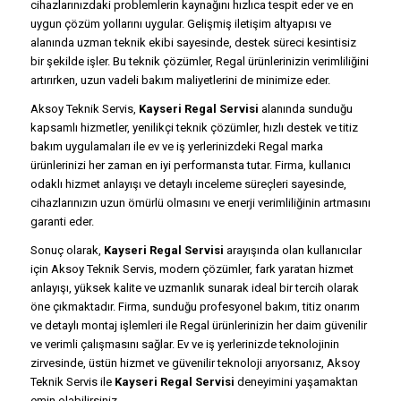
cihazlarınızdaki problemlerin kaynağını hızlıca tespit eder ve en
uygun çözüm yollarını uygular. Gelişmiş iletişim altyapısı ve
alanında uzman teknik ekibi sayesinde, destek süreci kesintisiz
bir şekilde işler. Bu teknik çözümler, Regal ürünlerinizin verimliliğini
artırırken, uzun vadeli bakım maliyetlerini de minimize eder.
Aksoy Teknik Servis,
Kayseri Regal Servisi
alanında sunduğu
kapsamlı hizmetler, yenilikçi teknik çözümler, hızlı destek ve titiz
bakım uygulamaları ile ev ve iş yerlerinizdeki Regal marka
ürünlerinizi her zaman en iyi performansta tutar. Firma, kullanıcı
odaklı hizmet anlayışı ve detaylı inceleme süreçleri sayesinde,
cihazlarınızın uzun ömürlü olmasını ve enerji verimliliğinin artmasını
garanti eder.
Sonuç olarak,
Kayseri Regal Servisi
arayışında olan kullanıcılar
için Aksoy Teknik Servis, modern çözümler, fark yaratan hizmet
anlayışı, yüksek kalite ve uzmanlık sunarak ideal bir tercih olarak
öne çıkmaktadır. Firma, sunduğu profesyonel bakım, titiz onarım
ve detaylı montaj işlemleri ile Regal ürünlerinizin her daim güvenilir
ve verimli çalışmasını sağlar. Ev ve iş yerlerinizde teknolojinin
zirvesinde, üstün hizmet ve güvenilir teknoloji arıyorsanız, Aksoy
Teknik Servis ile
Kayseri Regal Servisi
deneyimini yaşamaktan
emin olabilirsiniz.