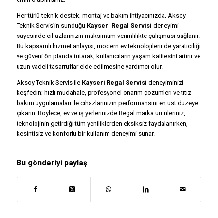
Her türlü teknik destek, montaj ve bakım ihtiyacınızda, Aksoy
Teknik Servis’in sunduğu
Kayseri Regal Servisi
deneyimi
sayesinde cihazlarınızın maksimum verimlilikte çalışması sağlanır.
Bu kapsamlı hizmet anlayışı, modern ev teknolojilerinde yaratıcılığı
ve güveni ön planda tutarak, kullanıcıların yaşam kalitesini artırır ve
uzun vadeli tasarruflar elde edilmesine yardımcı olur.
Aksoy Teknik Servis ile
Kayseri Regal Servisi
deneyiminizi
keşfedin; hızlı müdahale, profesyonel onarım çözümleri ve titiz
bakım uygulamaları ile cihazlarınızın performansını en üst düzeye
çıkarın. Böylece, ev ve iş yerlerinizde Regal marka ürünleriniz,
teknolojinin getirdiği tüm yeniliklerden eksiksiz faydalanırken,
kesintisiz ve konforlu bir kullanım deneyimi sunar.
Bu gönderiyi paylaş