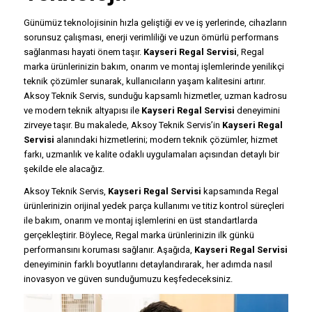
Günümüz teknolojisinin hızla geliştiği ev ve iş yerlerinde, cihazların
sorunsuz çalışması, enerji verimliliği ve uzun ömürlü performans
sağlanması hayati önem taşır.
Kayseri Regal Servisi
, Regal
marka ürünlerinizin bakım, onarım ve montaj işlemlerinde yenilikçi
teknik çözümler sunarak, kullanıcıların yaşam kalitesini artırır.
Aksoy Teknik Servis, sunduğu kapsamlı hizmetler, uzman kadrosu
ve modern teknik altyapısı ile
Kayseri Regal Servisi
deneyimini
zirveye taşır. Bu makalede, Aksoy Teknik Servis’in
Kayseri Regal
Servisi
alanındaki hizmetlerini; modern teknik çözümler, hizmet
farkı, uzmanlık ve kalite odaklı uygulamaları açısından detaylı bir
şekilde ele alacağız.
Aksoy Teknik Servis,
Kayseri Regal Servisi
kapsamında Regal
ürünlerinizin orijinal yedek parça kullanımı ve titiz kontrol süreçleri
ile bakım, onarım ve montaj işlemlerini en üst standartlarda
gerçekleştirir. Böylece, Regal marka ürünlerinizin ilk günkü
performansını koruması sağlanır. Aşağıda,
Kayseri Regal Servisi
deneyiminin farklı boyutlarını detaylandırarak, her adımda nasıl
inovasyon ve güven sunduğumuzu keşfedeceksiniz.