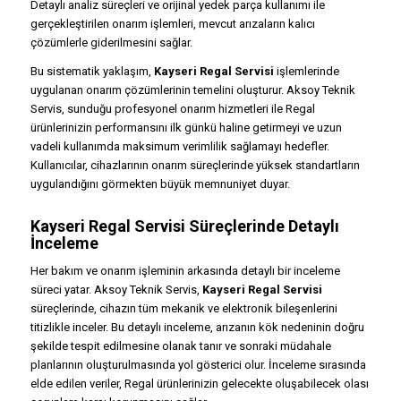
Detaylı analiz süreçleri ve orijinal yedek parça kullanımı ile
gerçekleştirilen onarım işlemleri, mevcut arızaların kalıcı
çözümlerle giderilmesini sağlar.
Bu sistematik yaklaşım,
Kayseri Regal Servisi
işlemlerinde
uygulanan onarım çözümlerinin temelini oluşturur. Aksoy Teknik
Servis, sunduğu profesyonel onarım hizmetleri ile Regal
ürünlerinizin performansını ilk günkü haline getirmeyi ve uzun
vadeli kullanımda maksimum verimlilik sağlamayı hedefler.
Kullanıcılar, cihazlarının onarım süreçlerinde yüksek standartların
uygulandığını görmekten büyük memnuniyet duyar.
Kayseri Regal Servisi Süreçlerinde Detaylı
İnceleme
Her bakım ve onarım işleminin arkasında detaylı bir inceleme
süreci yatar. Aksoy Teknik Servis,
Kayseri Regal Servisi
süreçlerinde, cihazın tüm mekanik ve elektronik bileşenlerini
titizlikle inceler. Bu detaylı inceleme, arızanın kök nedeninin doğru
şekilde tespit edilmesine olanak tanır ve sonraki müdahale
planlarının oluşturulmasında yol gösterici olur. İnceleme sırasında
elde edilen veriler, Regal ürünlerinizin gelecekte oluşabilecek olası