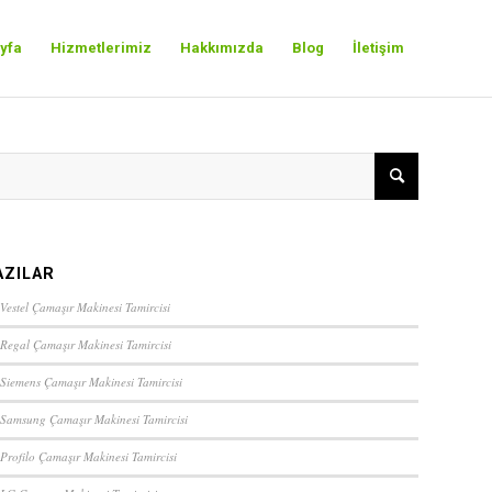
yfa
Hizmetlerimiz
Hakkımızda
Blog
İletişim
AZILAR
Vestel Çamaşır Makinesi Tamircisi
 Regal Çamaşır Makinesi Tamircisi
 Siemens Çamaşır Makinesi Tamircisi
 Samsung Çamaşır Makinesi Tamircisi
 Profilo Çamaşır Makinesi Tamircisi