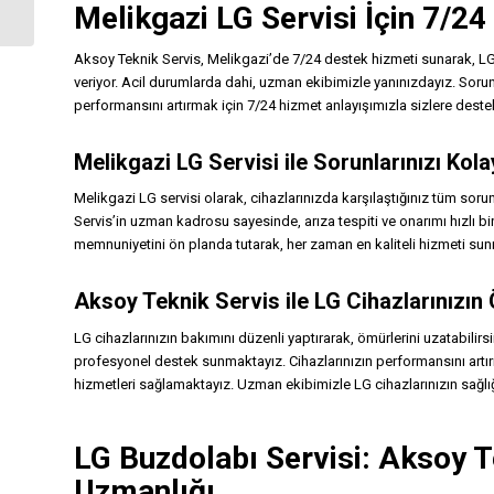
Melikgazi LG Servisi İçin 7/2
Aksoy Teknik Servis, Melikgazi’de 7/24 destek hizmeti sunarak, LG c
veriyor. Acil durumlarda dahi, uzman ekibimizle yanınızdayız. Sorunl
performansını artırmak için 7/24 hizmet anlayışımızla sizlere dest
Melikgazi
LG Servisi
ile Sorunlarınızı Ko
Melikgazi LG servisi olarak, cihazlarınızda karşılaştığınız tüm sor
Servis’in uzman kadrosu sayesinde, arıza tespiti ve onarımı hızlı bi
memnuniyetini ön planda tutarak, her zaman en kaliteli hizmeti sun
Aksoy Teknik Servis ile LG Cihazlarınızın
LG cihazlarınızın bakımını düzenli yaptırarak, ömürlerini uzatabilir
profesyonel destek sunmaktayız. Cihazlarınızın performansını art
hizmetleri sağlamaktayız. Uzman ekibimizle LG cihazlarınızın sağlı
LG Buzdolabı Servisi: Aksoy T
Uzmanlığı