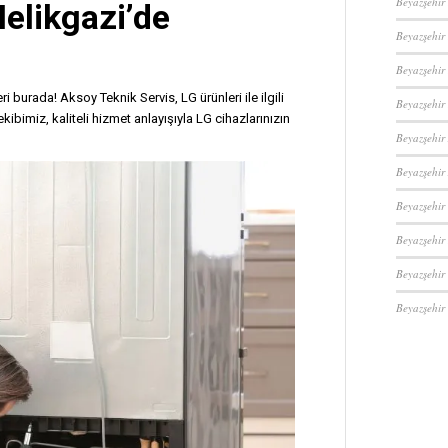
Beyazşehir
Melikgazi’de
Beyazşehir
Beyazşehir
i burada! Aksoy Teknik Servis, LG ürünleri ile ilgili
Beyazşehir
kibimiz, kaliteli hizmet anlayışıyla LG cihazlarınızın
Beyazşehir
Beyazşehir
Beyazşehir 
Beyazşehir
Beyazşehir
Beyazşehir