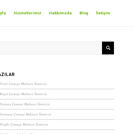
yfa
Hizmetlerimiz
Hakkımızda
Blog
İletişim
AZILAR
Vestel Çamaşır Makinesi Tamircisi
 Regal Çamaşır Makinesi Tamircisi
 Siemens Çamaşır Makinesi Tamircisi
 Samsung Çamaşır Makinesi Tamircisi
 Profilo Çamaşır Makinesi Tamircisi