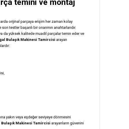
arça temini ve montaj
zlarda orijinal parçaya erişim her zaman kolay
on testler başarılı bir onarımın anahtarlarıdır.
l ya da yüksek kalitede muadil parçalar temin eder ve
gal Bulaşık Makinesi Tamircisi
arayan
lardır:
si,
sına yakın veya eşdeğer seviyeye dönmesini
 Bulaşık Makinesi Tamircisi
arayanların güvenini