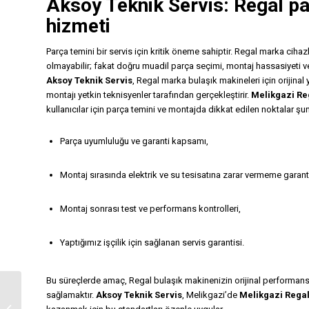
Aksoy Teknik Servis
: Regal p
hizmeti
Parça temini bir servis için kritik öneme sahiptir. Regal marka ciha
olmayabilir; fakat doğru muadil parça seçimi, montaj hassasiyeti ve s
Aksoy Teknik Servis
, Regal marka bulaşık makineleri için orijina
montajı yetkin teknisyenler tarafından gerçekleştirir.
Melikgazi Re
kullanıcılar için parça temini ve montajda dikkat edilen noktalar şun
Parça uyumluluğu ve garanti kapsamı,
Montaj sırasında elektrik ve su tesisatına zarar vermeme garanti
Montaj sonrası test ve performans kontrolleri,
Yaptığımız işçilik için sağlanan servis garantisi.
Bu süreçlerde amaç, Regal bulaşık makinenizin orijinal performan
Melikgazi Siemens
sağlamaktır.
Aksoy Teknik Servis
, Melikgazi’de
Melikgazi Regal
Bulaşık Makinesi