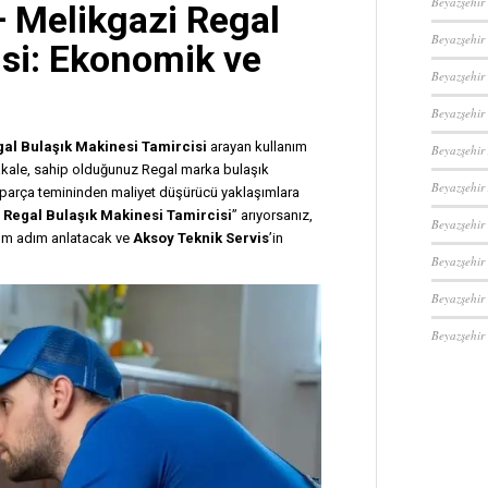
Beyazşehir
 Melikgazi Regal
Beyazşehir
isi: Ekonomik ve
Beyazşehir
Beyazşehir
al Bulaşık Makinesi Tamircisi
arayan kullanım
Beyazşehir
akale, sahip olduğunuz Regal marka bulaşık
Beyazşehir
, parça temininden maliyet düşürücü yaklaşımlara
 Regal Bulaşık Makinesi Tamircisi
” arıyorsanız,
Beyazşehir 
dım adım anlatacak ve
Aksoy Teknik Servis
’in
Beyazşehir
Beyazşehir
Beyazşehir