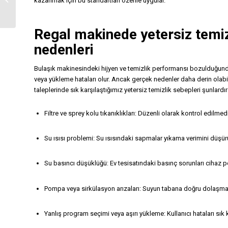
kazanmak için bu standartları özenle uygular.
Tamircisi
Regal makinede yetersiz temiz
nedenleri
Bulaşık makinesindeki hijyen ve temizlik performansı bozulduğunda, k
veya yükleme hataları olur. Ancak gerçek nedenler daha derin olabil
taleplerinde sık karşılaştığımız yetersiz temizlik sebepleri şunlardır
Filtre ve sprey kolu tıkanıklıkları: Düzenli olarak kontrol edilme
Su ısısı problemi: Su ısısındaki sapmalar yıkama verimini düşürü
Su basıncı düşüklüğü: Ev tesisatındaki basınç sorunları cihaz pe
Pompa veya sirkülasyon arızaları: Suyun tabana doğru dolaşma
Yanlış program seçimi veya aşırı yükleme: Kullanıcı hataları sık 