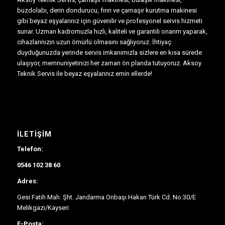
buzdolabı, derin dondurucu, fırın ve çamaşır kurutma makinesi
gibi beyaz eşyalarınız için güvenilir ve profesyonel servis hizmeti
sunar. Uzman kadromuzla hızlı, kaliteli ve garantili onarım yaparak,
cihazlarınızın uzun ömürlü olmasını sağlıyoruz. İhtiyaç
duyduğunuzda yerinde servis imkanımızla sizlere en kısa sürede
ulaşıyor, memnuniyetinizi her zaman ön planda tutuyoruz. Aksoy
Teknik Servis ile beyaz eşyalarınız emin ellerde!
İLETIŞIM
Telefon:
0546 102 38 60
Adres:
Gesi Fatih Mah. Şht. Jandarma Onbaşı Hakan Türk Cd. No:30/E
Melikgazi/Kayseri
E-Posta: